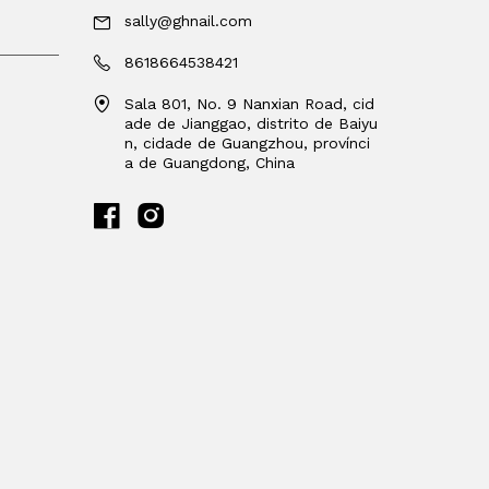
sally@ghnail.com
8618664538421
Sala 801, No. 9 Nanxian Road, cid
ade de Jianggao, distrito de Baiyu
n, cidade de Guangzhou, provínci
a de Guangdong, China