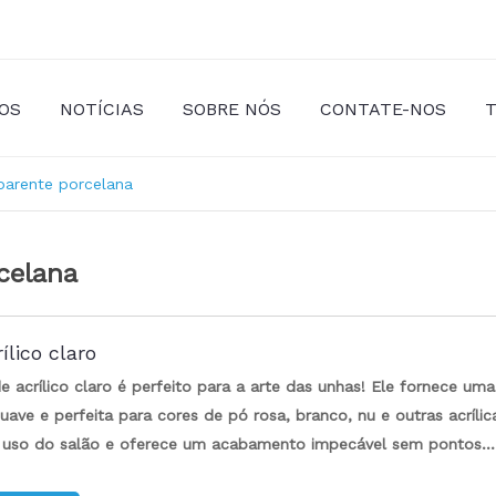
OS
NOTÍCIAS
SOBRE NÓS
CONTATE-NOS
T
sparente porcelana
rcelana
ílico claro
 acrílico claro é perfeito para a arte das unhas! Ele fornece uma
uave e perfeita para cores de pó rosa, branco, nu e outras acrílic
 uso do salão e oferece um acabamento impecável sem pontos.
e nosso pó de acrílico claro e obtenha a aparência que você des