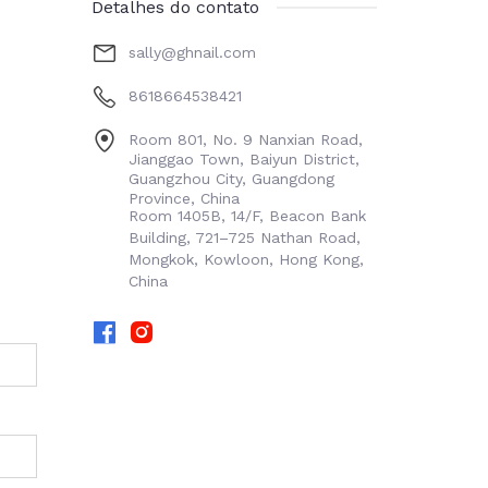
Detalhes do contato
sally@ghnail.com
8618664538421
Room 801, No. 9 Nanxian Road,
Jianggao Town, Baiyun District,
Guangzhou City, Guangdong
Province, China
Room 1405B, 14/F, Beacon Bank
Building, 721–725 Nathan Road,
Mongkok, Kowloon, Hong Kong,
China