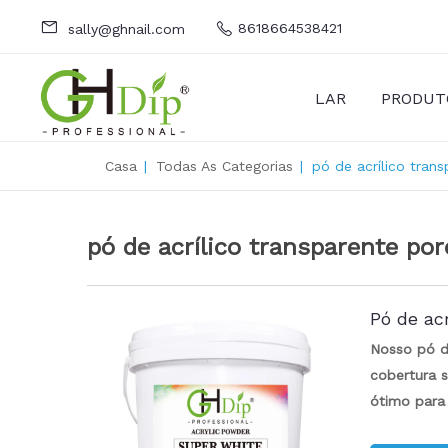
8618664538421
sally@ghnail.com
LAR
PRODUT
Casa
|
Todas As Categorias
|
pó de acrílico tran
pó de acrílico transparente po
Pó de acr
Nosso pó de
cobertura s
ótimo para
Experiment